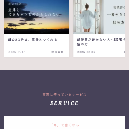
朝の30分は、意外とつくれる
朝読書が続かない人へ|頑張ら
始め方
2026.05.15
朝の習慣
2026.02.08
朝
実際に使っているサービス
SERVICE
「耳」で聴くなら